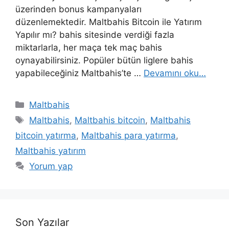
üzerinden bonus kampanyaları
düzenlemektedir. Maltbahis Bitcoin ile Yatırım
Yapılır mı? bahis sitesinde verdiği fazla
miktarlarla, her maça tek maç bahis
oynayabilirsiniz. Popüler bütün liglere bahis
yapabileceğiniz Maltbahis’te …
Devamını oku…
Kategoriler
Maltbahis
Etiketler
Maltbahis
,
Maltbahis bitcoin
,
Maltbahis
bitcoin yatırma
,
Maltbahis para yatırma
,
Maltbahis yatırım
Yorum yap
Son Yazılar