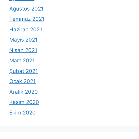
Ağustos 2021
Temmuz 2021
Haziran 2021
Mayıs 2021
Nisan 2021
Mart 2021
Şubat 2021
Ocak 2021
Aralık 2020
Kasım 2020
Ekim 2020