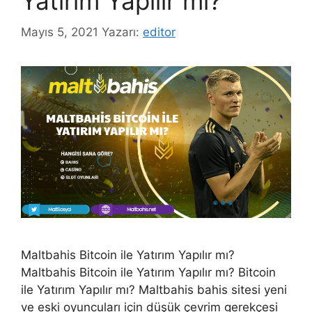
Yatırım Yapılır mı?
Mayıs 5, 2021
Yazarı:
editor
Maltbahis Bitcoin ile Yatırım Yapılır mı?
Maltbahis Bitcoin ile Yatırım Yapılır mı? Bitcoin
ile Yatırım Yapılır mı? Maltbahis bahis sitesi yeni
ve eski oyuncuları için düşük çevrim gerekçesi