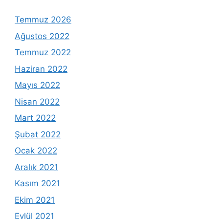
Temmuz 2026
Ağustos 2022
Temmuz 2022
Haziran 2022
Mayıs 2022
Nisan 2022
Mart 2022
Şubat 2022
Ocak 2022
Aralık 2021
Kasım 2021
Ekim 2021
Eylül 2021