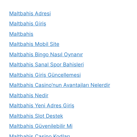
Maltbahis Adresi
Maltbahis Giriş
Maltbahis
Maltbahis Mobil Site
Maltbahis Bingo Nasıl Oynanır
Maltbahis Sanal Spor Bahisleri
Maltbahis Giriş Güncellemesi
Maltbahis Casino’nun Avantajları Nelerdir
Maltbahis Nedir
Maltbahis Yeni Adres Giriş
Maltbahis Slot Destek
Maltbahis Güvenilebilir Mi
Maltbahis Casino Kodları