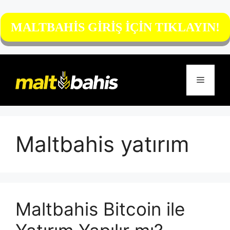
MALTBAHİS GİRİŞ İÇİN TIKLAYIN!
İçeriğe
atla
Menü
Maltbahis yatırım
Maltbahis Bitcoin ile