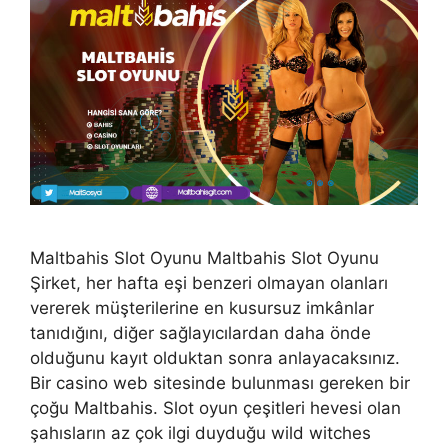
Maltbahis Slot Oyunu Maltbahis Slot Oyunu
Şirket, her hafta eşi benzeri olmayan olanları
vererek müşterilerine en kusursuz imkânlar
tanıdığını, diğer sağlayıcılardan daha önde
olduğunu kayıt olduktan sonra anlayacaksınız.
Bir casino web sitesinde bulunması gereken bir
çoğu Maltbahis. Slot oyun çeşitleri hevesi olan
şahısların az çok ilgi duyduğu wild witches