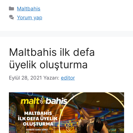
Kategoriler
Maltbahis
Yorum yap
Maltbahis ilk defa
üyelik oluşturma
Eylül 28, 2021
Yazarı:
editor