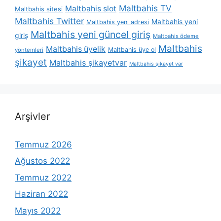
Maltbahis TV
Maltbahis slot
Maltbahis sitesi
Maltbahis Twitter
Maltbahis yeni
Maltbahis yeni adresi
Maltbahis yeni güncel giriş
giriş
Maltbahis ödeme
Maltbahis
Maltbahis üyelik
Maltbahis üye ol
yöntemleri
şikayet
Maltbahis şikayetvar
Maltbahis şikayet var
Arşivler
Temmuz 2026
Ağustos 2022
Temmuz 2022
Haziran 2022
Mayıs 2022