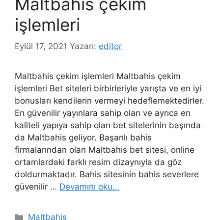
Maltbahis çekim
işlemleri
Eylül 17, 2021
Yazarı:
editor
Maltbahis çekim işlemleri Maltbahis çekim
işlemleri Bet siteleri birbirleriyle yarışta ve en iyi
bonusları kendilerin vermeyi hedeflemektedirler.
En güvenilir yayınlara sahip olan ve ayrıca en
kaliteli yapıya sahip olan bet sitelerinin başında
da Maltbahis geliyor. Başarılı bahis
firmalarından olan Maltbahis bet sitesi, online
ortamlardaki farklı resim dizaynıyla da göz
doldurmaktadır. Bahis sitesinin bahis severlere
güvenilir …
Devamını oku…
Kategoriler
Maltbahis