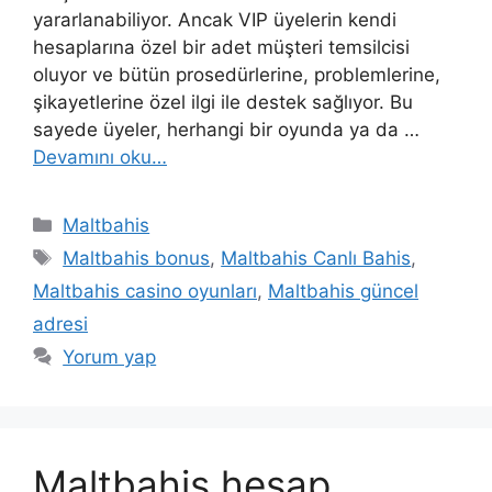
yararlanabiliyor. Ancak VIP üyelerin kendi
hesaplarına özel bir adet müşteri temsilcisi
oluyor ve bütün prosedürlerine, problemlerine,
şikayetlerine özel ilgi ile destek sağlıyor. Bu
sayede üyeler, herhangi bir oyunda ya da …
Devamını oku…
Kategoriler
Maltbahis
Etiketler
Maltbahis bonus
,
Maltbahis Canlı Bahis
,
Maltbahis casino oyunları
,
Maltbahis güncel
adresi
Yorum yap
Maltbahis hesap