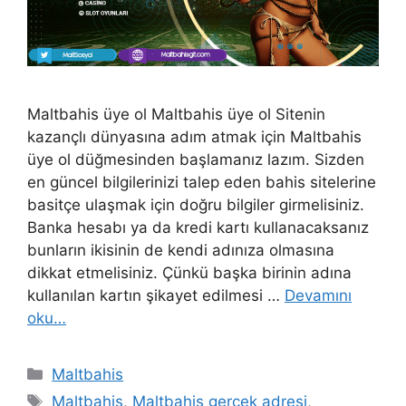
Maltbahis üye ol Maltbahis üye ol Sitenin
kazançlı dünyasına adım atmak için Maltbahis
üye ol düğmesinden başlamanız lazım. Sizden
en güncel bilgilerinizi talep eden bahis sitelerine
basitçe ulaşmak için doğru bilgiler girmelisiniz.
Banka hesabı ya da kredi kartı kullanacaksanız
bunların ikisinin de kendi adınıza olmasına
dikkat etmelisiniz. Çünkü başka birinin adına
kullanılan kartın şikayet edilmesi …
Devamını
oku…
Kategoriler
Maltbahis
Etiketler
Maltbahis
,
Maltbahis gerçek adresi
,