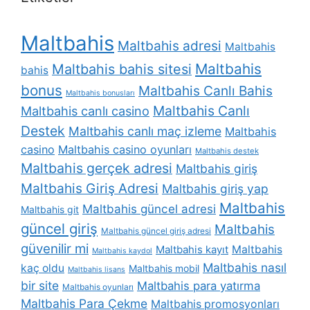
Maltbahis
Maltbahis adresi
Maltbahis
Maltbahis
Maltbahis bahis sitesi
bahis
bonus
Maltbahis Canlı Bahis
Maltbahis bonusları
Maltbahis Canlı
Maltbahis canlı casino
Destek
Maltbahis canlı maç izleme
Maltbahis
casino
Maltbahis casino oyunları
Maltbahis destek
Maltbahis gerçek adresi
Maltbahis giriş
Maltbahis Giriş Adresi
Maltbahis giriş yap
Maltbahis
Maltbahis güncel adresi
Maltbahis git
güncel giriş
Maltbahis
Maltbahis güncel giriş adresi
güvenilir mi
Maltbahis kayıt
Maltbahis
Maltbahis kaydol
Maltbahis nasıl
kaç oldu
Maltbahis mobil
Maltbahis lisans
bir site
Maltbahis para yatırma
Maltbahis oyunları
Maltbahis Para Çekme
Maltbahis promosyonları