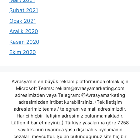
Şubat 2021
Ocak 2021
Aralık 2020
Kasım 2020
Ekim 2020
Avrasya'nın en büyük reklam platformunda olmak için
Microsoft Teams:
reklam@avrasyamarketing.com
adresimizden veya Telegram: @Avrasyamarketing
adresimizden irtibat kurabilirsiniz. (Tek iletişim
adreslerimiz teams / telegram ve mail adresimizdir.
Harici hiçbir iletişim adresimiz bulunmamaktadır.
Lütfen itibar etmeyiniz.) Türkiye yasalarına göre 7258
sayılı kanun uyarınca yasa dışı bahis oynamanın
cezaları mevcuttur. Şu an bulunduğunuz site hiç bir