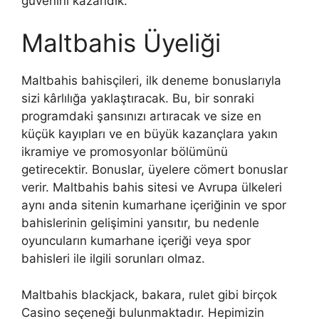
güvenini kazandık.
Maltbahis Üyeliği
Maltbahis bahisçileri, ilk deneme bonuslarıyla
sizi kârlılığa yaklaştıracak. Bu, bir sonraki
programdaki şansınızı artıracak ve size en
küçük kayıpları ve en büyük kazançlara yakın
ikramiye ve promosyonlar bölümünü
getirecektir. Bonuslar, üyelere cömert bonuslar
verir. Maltbahis bahis sitesi ve Avrupa ülkeleri
aynı anda sitenin kumarhane içeriğinin ve spor
bahislerinin gelişimini yansıtır, bu nedenle
oyuncuların kumarhane içeriği veya spor
bahisleri ile ilgili sorunları olmaz.
Maltbahis blackjack, bakara, rulet gibi birçok
Casino seçeneği bulunmaktadır. Hepimizin