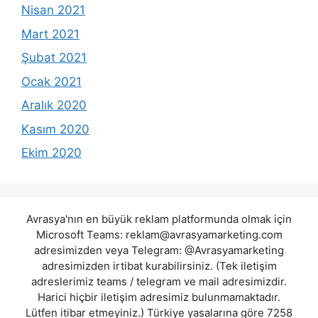
Nisan 2021
Mart 2021
Şubat 2021
Ocak 2021
Aralık 2020
Kasım 2020
Ekim 2020
Avrasya'nın en büyük reklam platformunda olmak için
Microsoft Teams:
reklam@avrasyamarketing.com
adresimizden veya Telegram: @Avrasyamarketing
adresimizden irtibat kurabilirsiniz. (Tek iletişim
adreslerimiz teams / telegram ve mail adresimizdir.
Harici hiçbir iletişim adresimiz bulunmamaktadır.
Lütfen itibar etmeyiniz.) Türkiye yasalarına göre 7258