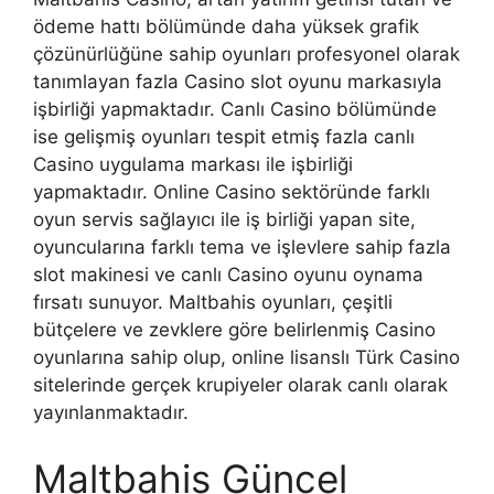
ödeme hattı bölümünde daha yüksek grafik
çözünürlüğüne sahip oyunları profesyonel olarak
tanımlayan fazla Casino slot oyunu markasıyla
işbirliği yapmaktadır. Canlı Casino bölümünde
ise gelişmiş oyunları tespit etmiş fazla canlı
Casino uygulama markası ile işbirliği
yapmaktadır. Online Casino sektöründe farklı
oyun servis sağlayıcı ile iş birliği yapan site,
oyuncularına farklı tema ve işlevlere sahip fazla
slot makinesi ve canlı Casino oyunu oynama
fırsatı sunuyor. Maltbahis oyunları, çeşitli
bütçelere ve zevklere göre belirlenmiş Casino
oyunlarına sahip olup, online lisanslı Türk Casino
sitelerinde gerçek krupiyeler olarak canlı olarak
yayınlanmaktadır.
Maltbahis Güncel