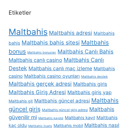
Etiketler
Maltbahis
Maltbahis adresi
Maltbahis
Maltbahis
Maltbahis bahis sitesi
bahis
bonus
Maltbahis Canlı Bahis
Maltbahis bonusları
Maltbahis Canlı
Maltbahis canlı casino
Destek
Maltbahis canlı maç izleme
Maltbahis
casino
Maltbahis casino oyunları
Maltbahis destek
Maltbahis gerçek adresi
Maltbahis giriş
Maltbahis Giriş Adresi
Maltbahis giriş yap
Maltbahis
Maltbahis güncel adresi
Maltbahis git
güncel giriş
Maltbahis
Maltbahis güncel giriş adresi
güvenilir mi
Maltbahis kayıt
Maltbahis
Maltbahis kaydol
Maltbahis nasıl
kaç oldu
Maltbahis mobil
Maltbahis lisans