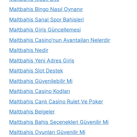
Maltbahis Bingo Nasıl Oynanır
Maltbahis Sanal Spor Bahisleri
Maltbahis Giriş Güncellemesi
Maltbahis Casino’nun Avantajları Nelerdir
Maltbahis Nedir
Maltbahis Yeni Adres Giriş
Maltbahis Slot Destek
Maltbahis Güvenilebilir Mi
Maltbahis Casino Kodları
Maltbahis Canlı Casino Rulet Ve Poker
Maltbahis Belgeler
Maltbahis Bahis Seçenekleri Güvenilir Mi
Maltbahis Oyunları Güvenilir Mi