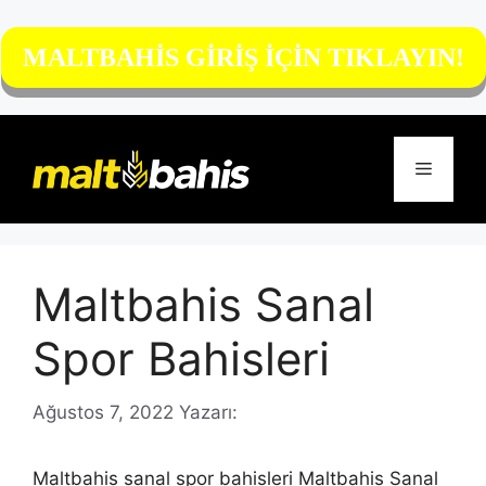
MALTBAHİS GİRİŞ İÇİN TIKLAYIN!
İçeriğe
atla
Menü
Maltbahis Sanal
Spor Bahisleri
Ağustos 7, 2022
Yazarı:
Maltbahis sanal spor bahisleri Maltbahis Sanal