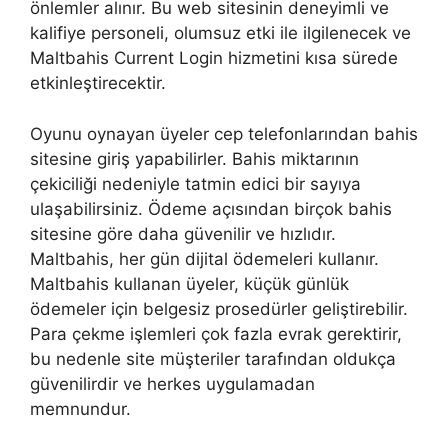
önlemler alınır. Bu web sitesinin deneyimli ve
kalifiye personeli, olumsuz etki ile ilgilenecek ve
Maltbahis Current Login hizmetini kısa sürede
etkinleştirecektir.
Oyunu oynayan üyeler cep telefonlarından bahis
sitesine giriş yapabilirler. Bahis miktarının
çekiciliği nedeniyle tatmin edici bir sayıya
ulaşabilirsiniz. Ödeme açısından birçok bahis
sitesine göre daha güvenilir ve hızlıdır.
Maltbahis, her gün dijital ödemeleri kullanır.
Maltbahis kullanan üyeler, küçük günlük
ödemeler için belgesiz prosedürler geliştirebilir.
Para çekme işlemleri çok fazla evrak gerektirir,
bu nedenle site müşteriler tarafından oldukça
güvenilirdir ve herkes uygulamadan
memnundur.