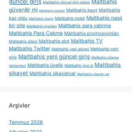
güncel giriş
Maltbahis
Maltbahis güncel giriş adresi
güvenilir mi
Maltbahis kayıt
Maltbahis
Maltbahis kaydol
Maltbahis nasıl
kaç oldu
Maltbahis mobil
Maltbahis lisans
bir site
Maltbahis para yatırma
Maltbahis oyunları
Maltbahis Para Çekme
Maltbahis promosyonları
Maltbahis TV
Maltbahis slot
Maltbahis sitesi
Maltbahis Twitter
Maltbahis yeni
Maltbahis yeni adresi
Maltbahis yeni güncel giriş
giriş
Maltbahis ödeme
Maltbahis
Maltbahis üyelik
Maltbahis üye ol
yöntemleri
şikayet
Maltbahis şikayetvar
Maltbahis şikayet var
Arşivler
Temmuz 2026