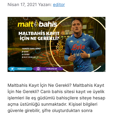
Nisan 17, 2021
Yazarı:
editor
Maltbahis Kayıt İçin Ne Gerekli? Maltbahis Kayıt
İçin Ne Gerekli? Canlı bahis sitesi kayıt ve üyelik
işlemleri ile eş güdümlü bahisçilere siteye hesap
açma üstünlüğü sunmaktadır. Kişisel bilgileri
güvenle girebilir, şifre oluşturduktan sonra