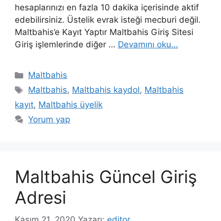
hesaplarınızı en fazla 10 dakika içerisinde aktif
edebilirsiniz. Üstelik evrak isteği mecburi değil.
Maltbahis’e Kayıt Yaptır Maltbahis Giriş Sitesi
Giriş işlemlerinde diğer …
Devamını oku…
Kategoriler
Maltbahis
Etiketler
Maltbahis
,
Maltbahis kaydol
,
Maltbahis
kayıt
,
Maltbahis üyelik
Yorum yap
Maltbahis Güncel Giriş
Adresi
Kasım 21, 2020
Yazarı:
editor