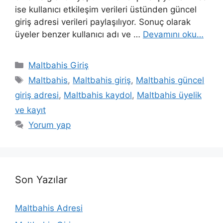
ise kullanıcı etkileşim verileri üstünden güncel
giriş adresi verileri paylaşılıyor. Sonuç olarak
üyeler benzer kullanıcı adı ve …
Devamını oku…
Kategoriler
Maltbahis Giriş
Etiketler
Maltbahis
,
Maltbahis giriş
,
Maltbahis güncel
giriş adresi
,
Maltbahis kaydol
,
Maltbahis üyelik
ve kayıt
Yorum yap
Son Yazılar
Maltbahis Adresi