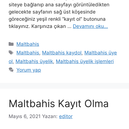
siteye bağlanıp ana sayfayı görüntüledikten
gelecekte sayfanın sağ üst köşesinde
göreceğiniz yeşil renkli “kayıt ol” butonuna
tıklayınız. Karşınıza çıkan …
Devamını oku…
Kategoriler
Maltbahis
Etiketler
Maltbahis
,
Maltbahis kaydol
,
Maltbahis üye
ol
,
Maltbahis üyelik
,
Maltbahis üyelik işlemleri
Yorum yap
Maltbahis Kayıt Olma
Mayıs 6, 2021
Yazarı:
editor