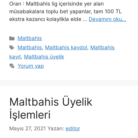
Oran : Maltbahis lig içerisinde yer alan
müsabakalara toplu bet yapanlar, tam 100 TL
ekstra kazancı kolaylikla elde …
Devamını oku…
Kategoriler
Maltbahis
Etiketler
Maltbahis
,
Maltbahis kaydol
,
Maltbahis
kayıt
,
Maltbahis üyelik
Yorum yap
Maltbahis Üyelik
İşlemleri
Mayıs 27, 2021
Yazarı:
editor