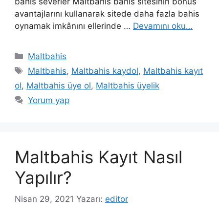
bahis severler Maltbahis bahis sitesinin bonus
avantajlarını kullanarak sitede daha fazla bahis
oynamak imkânını ellerinde …
Devamını oku…
Kategoriler
Maltbahis
Etiketler
Maltbahis
,
Maltbahis kaydol
,
Maltbahis kayıt
ol
,
Maltbahis üye ol
,
Maltbahis üyelik
Yorum yap
Maltbahis Kayıt Nasıl
Yapılır?
Nisan 29, 2021
Yazarı:
editor