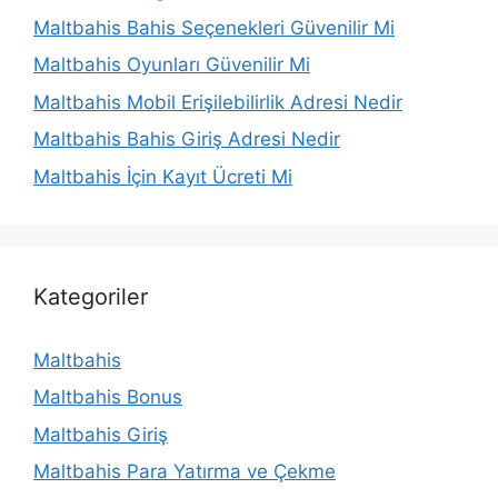
Maltbahis Bahis Seçenekleri Güvenilir Mi
Maltbahis Oyunları Güvenilir Mi
Maltbahis Mobil Erişilebilirlik Adresi Nedir
Maltbahis Bahis Giriş Adresi Nedir
Maltbahis İçin Kayıt Ücreti Mi
Kategoriler
Maltbahis
Maltbahis Bonus
Maltbahis Giriş
Maltbahis Para Yatırma ve Çekme