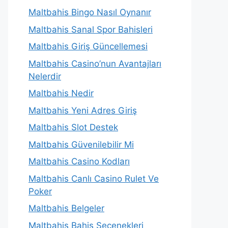
Maltbahis Bingo Nasıl Oynanır
Maltbahis Sanal Spor Bahisleri
Maltbahis Giriş Güncellemesi
Maltbahis Casino’nun Avantajları
Nelerdir
Maltbahis Nedir
Maltbahis Yeni Adres Giriş
Maltbahis Slot Destek
Maltbahis Güvenilebilir Mi
Maltbahis Casino Kodları
Maltbahis Canlı Casino Rulet Ve
Poker
Maltbahis Belgeler
Maltbahis Bahis Seçenekleri