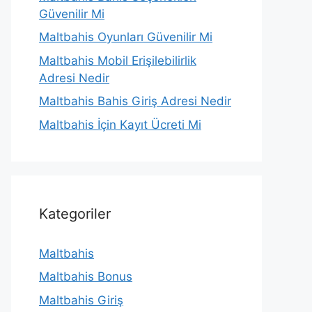
Güvenilir Mi
Maltbahis Oyunları Güvenilir Mi
Maltbahis Mobil Erişilebilirlik
Adresi Nedir
Maltbahis Bahis Giriş Adresi Nedir
Maltbahis İçin Kayıt Ücreti Mi
Kategoriler
Maltbahis
Maltbahis Bonus
Maltbahis Giriş