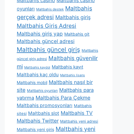
Maltbahis casino
Maltbahis casino
Maltbahis
oyunları
Maltbahis destek
gerçek adresi
Maltbahis giriş
Maltbahis Giriş Adresi
Maltbahis giriş yap
Maltbahis git
Maltbahis güncel adresi
Maltbahis güncel giriş
Maltbahis
Maltbahis güvenilir
güncel giriş adresi
mi
Maltbahis kayıt
Maltbahis kaydol
Maltbahis kaç oldu
Maltbahis lisans
Maltbahis nasıl bir
Maltbahis mobil
site
Maltbahis para
Maltbahis oyunları
Maltbahis Para Çekme
yatırma
Maltbahis promosyonları
Maltbahis
Maltbahis TV
Maltbahis slot
sitesi
Maltbahis Twitter
Maltbahis yeni adresi
Maltbahis yeni
Maltbahis yeni giriş