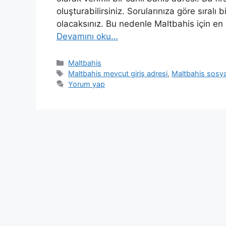
oluşturabilirsiniz. Sorularınıza göre sıral
olacaksınız. Bu nedenle Maltbahis için en
Devamını oku…
Kategoriler
Maltbahis
Etiketler
Maltbahis mevcut giriş adresi
,
Maltbahis sosya
Yorum yap