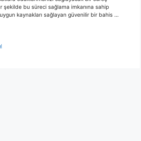
ı bir şekilde bu süreci sağlama imkanına sahip
 uygun kaynakları sağlayan güvenilir bir bahis …
l