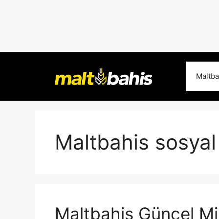
İçeriğe
atla
Maltba
Maltbahis sosyal
Maltbahis Güncel Mi