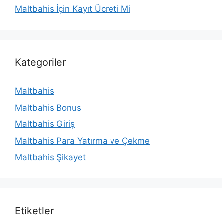
Maltbahis İçin Kayıt Ücreti Mi
Kategoriler
Maltbahis
Maltbahis Bonus
Maltbahis Giriş
Maltbahis Para Yatırma ve Çekme
Maltbahis Şikayet
Etiketler