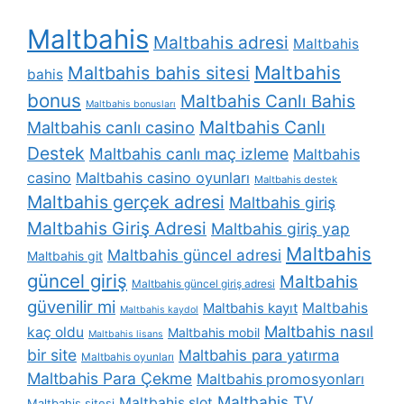
Maltbahis
Maltbahis adresi
Maltbahis
Maltbahis
Maltbahis bahis sitesi
bahis
bonus
Maltbahis Canlı Bahis
Maltbahis bonusları
Maltbahis Canlı
Maltbahis canlı casino
Destek
Maltbahis canlı maç izleme
Maltbahis
casino
Maltbahis casino oyunları
Maltbahis destek
Maltbahis gerçek adresi
Maltbahis giriş
Maltbahis Giriş Adresi
Maltbahis giriş yap
Maltbahis
Maltbahis güncel adresi
Maltbahis git
güncel giriş
Maltbahis
Maltbahis güncel giriş adresi
güvenilir mi
Maltbahis kayıt
Maltbahis
Maltbahis kaydol
Maltbahis nasıl
kaç oldu
Maltbahis mobil
Maltbahis lisans
bir site
Maltbahis para yatırma
Maltbahis oyunları
Maltbahis Para Çekme
Maltbahis promosyonları
Maltbahis TV
Maltbahis slot
Maltbahis sitesi