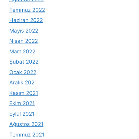
Temmuz 2022
Haziran 2022
Mayıs 2022
Nisan 2022
Mart 2022
Şubat 2022
Ocak 2022
Aralık 2021
Kasım 2021
Ekim 2021
Eylül 2021
Ağustos 2021
Temmuz 2021