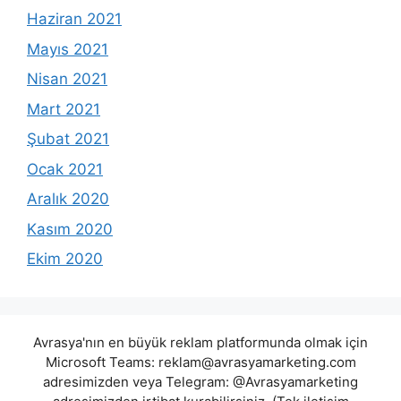
Haziran 2021
Mayıs 2021
Nisan 2021
Mart 2021
Şubat 2021
Ocak 2021
Aralık 2020
Kasım 2020
Ekim 2020
Avrasya'nın en büyük reklam platformunda olmak için
Microsoft Teams:
reklam@avrasyamarketing.com
adresimizden veya Telegram: @Avrasyamarketing