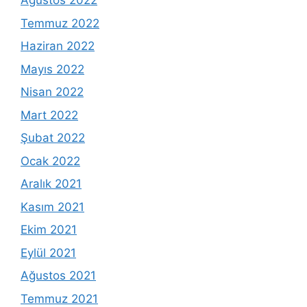
Ağustos 2022
Temmuz 2022
Haziran 2022
Mayıs 2022
Nisan 2022
Mart 2022
Şubat 2022
Ocak 2022
Aralık 2021
Kasım 2021
Ekim 2021
Eylül 2021
Ağustos 2021
Temmuz 2021