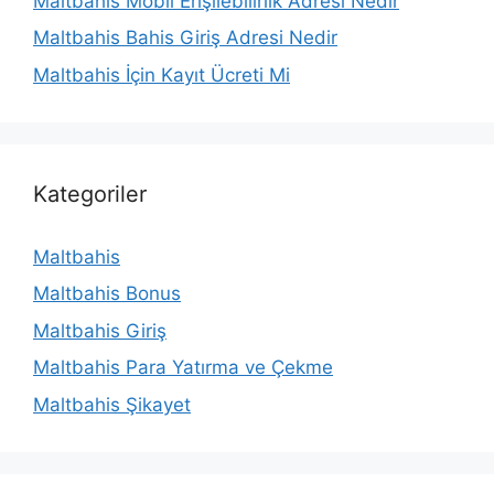
Maltbahis Mobil Erişilebilirlik Adresi Nedir
Maltbahis Bahis Giriş Adresi Nedir
Maltbahis İçin Kayıt Ücreti Mi
Kategoriler
Maltbahis
Maltbahis Bonus
Maltbahis Giriş
Maltbahis Para Yatırma ve Çekme
Maltbahis Şikayet