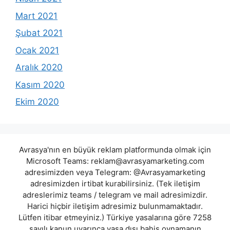
Mart 2021
Şubat 2021
Ocak 2021
Aralık 2020
Kasım 2020
Ekim 2020
Avrasya'nın en büyük reklam platformunda olmak için
Microsoft Teams:
reklam@avrasyamarketing.com
adresimizden veya Telegram: @Avrasyamarketing
adresimizden irtibat kurabilirsiniz. (Tek iletişim
adreslerimiz teams / telegram ve mail adresimizdir.
Harici hiçbir iletişim adresimiz bulunmamaktadır.
Lütfen itibar etmeyiniz.) Türkiye yasalarına göre 7258
sayılı kanun uyarınca yasa dışı bahis oynamanın