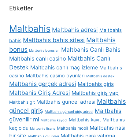
Etiketler
Maltbahis
Maltbahis adresi
Maltbahis
Maltbahis
Maltbahis bahis sitesi
bahis
bonus
Maltbahis Canlı Bahis
Maltbahis bonusları
Maltbahis Canlı
Maltbahis canlı casino
Destek
Maltbahis canlı maç izleme
Maltbahis
casino
Maltbahis casino oyunları
Maltbahis destek
Maltbahis gerçek adresi
Maltbahis giriş
Maltbahis Giriş Adresi
Maltbahis giriş yap
Maltbahis
Maltbahis güncel adresi
Maltbahis git
güncel giriş
Maltbahis
Maltbahis güncel giriş adresi
güvenilir mi
Maltbahis kayıt
Maltbahis
Maltbahis kaydol
Maltbahis nasıl
kaç oldu
Maltbahis mobil
Maltbahis lisans
bir site
Maltbahis para yatırma
Maltbahis oyunları