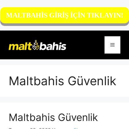
MALTBAHİS GİRİŞ İÇİN TIKLAYIN!
İçeriğe
atla
Menü
Maltbahis Güvenlik
Maltbahis Güvenlik