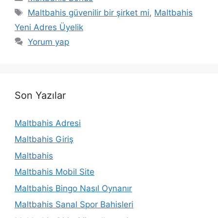
Etiketler
Maltbahis güvenilir bir şirket mi
,
Maltbahis
Yeni Adres Üyelik
Yorum yap
Son Yazılar
Maltbahis Adresi
Maltbahis Giriş
Maltbahis
Maltbahis Mobil Site
Maltbahis Bingo Nasıl Oynanır
Maltbahis Sanal Spor Bahisleri