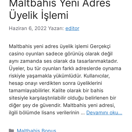
Maltbahis Yeni Adres
Üyelik İşlemi
Haziran 6, 2022
Yazarı:
editor
Maltbahis yeni adres üyelik işlemi Gerçekçi
casino oyunları sadece görünüş olarak değil
aynı zamanda ses olarak da tasarlanmaktadır.
Üyeler, bu tür oyunları farklı adreslerde oynama
riskiyle yaşamakla yükümlüdür. Kullanıcılar,
hesap onayı verdikten sonra üyeliklerini
tamamlayabilirler. Kalite olarak bir bahis
sitesiyle karşılaştırılabilir olduğu belirlenen bir
diğer şey de güvendir. Maltbahis yeni adresi,
ilgili bölümde lisans verilerinin …
Devamını oku…
Kategoriler
Maltbahis Bonus