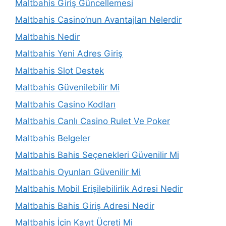
Maltbahis Giriş Güncellemesi
Maltbahis Casino’nun Avantajları Nelerdir
Maltbahis Nedir
Maltbahis Yeni Adres Giriş
Maltbahis Slot Destek
Maltbahis Güvenilebilir Mi
Maltbahis Casino Kodları
Maltbahis Canlı Casino Rulet Ve Poker
Maltbahis Belgeler
Maltbahis Bahis Seçenekleri Güvenilir Mi
Maltbahis Oyunları Güvenilir Mi
Maltbahis Mobil Erişilebilirlik Adresi Nedir
Maltbahis Bahis Giriş Adresi Nedir
Maltbahis İçin Kayıt Ücreti Mi