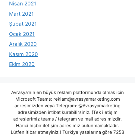
Nisan 2021
Mart 2021
Şubat 2021
Ocak 2021
Aralık 2020
Kasım 2020
Ekim 2020
Avrasya'nın en büyük reklam platformunda olmak için
Microsoft Teams:
reklam@avrasyamarketing.com
adresimizden veya Telegram: @Avrasyamarketing
adresimizden irtibat kurabilirsiniz. (Tek iletişim
adreslerimiz teams / telegram ve mail adresimizdir.
Harici hiçbir iletişim adresimiz bulunmamaktadır.
Lütfen itibar etmeyiniz.) Türkiye yasalarına göre 7258