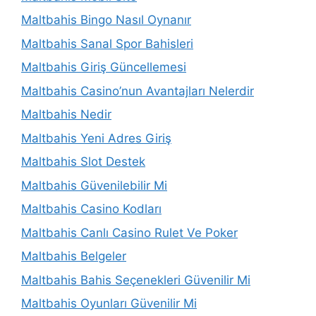
Maltbahis Bingo Nasıl Oynanır
Maltbahis Sanal Spor Bahisleri
Maltbahis Giriş Güncellemesi
Maltbahis Casino’nun Avantajları Nelerdir
Maltbahis Nedir
Maltbahis Yeni Adres Giriş
Maltbahis Slot Destek
Maltbahis Güvenilebilir Mi
Maltbahis Casino Kodları
Maltbahis Canlı Casino Rulet Ve Poker
Maltbahis Belgeler
Maltbahis Bahis Seçenekleri Güvenilir Mi
Maltbahis Oyunları Güvenilir Mi