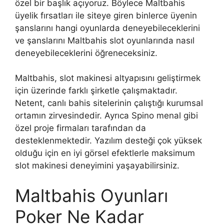
özel bir başlık açıyoruz. Böylece Maltbahis
üyelik fırsatları ile siteye giren binlerce üyenin
şanslarını hangi oyunlarda deneyebileceklerini
ve şanslarını Maltbahis slot oyunlarında nasıl
deneyebileceklerini öğreneceksiniz.
Maltbahis, slot makinesi altyapısını geliştirmek
için üzerinde farklı şirketle çalışmaktadır.
Netent, canlı bahis sitelerinin çalıştığı kurumsal
ortamın zirvesindedir. Ayrıca Spino menal gibi
özel proje firmaları tarafından da
desteklenmektedir. Yazılım desteği çok yüksek
olduğu için en iyi görsel efektlerle maksimum
slot makinesi deneyimini yaşayabilirsiniz.
Maltbahis Oyunları
Poker Ne Kadar