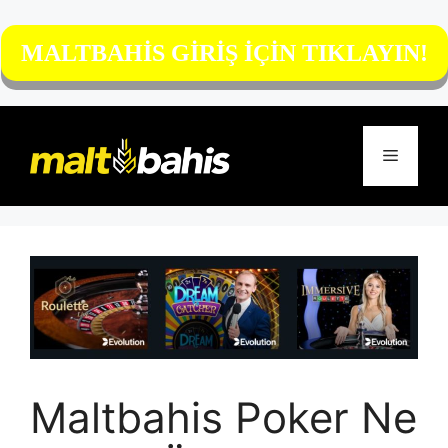
MALTBAHİS GİRİŞ İÇİN TIKLAYIN!
İçeriğe
atla
Menü
Maltbahis Poker Ne