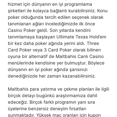
hizmet için dünyanın en iyi programlama
şirketleri ile kolayca bağlantı kurabilirsiniz. Konu
poker olduğunda tercih edilen seçenek olarak
tanımlanan ağları incelediğimizde ilk önce
Casino Poker geldi. Son yıllarda kendini
tanımlamaya başlayan Ultimate Texas Hold’em
bir kez daha poker ağında yerini aldı. Three
Card Poker veya 3 Card Poker olarak bilinen
oyuna bir alternatif de Maltbahis Canlı Casino
menülerinde kendisine yer bulmuştur. Böylece
dünyanın en iyi poker ağında şansınızı
denediğinizde her zaman kazanabilirsiniz.
Maltbahis para yatırma ve çekme planları ile ilgili
birçok detayı bugünkü araştırmamıza dahil
edeceğiz. Birçok farklı programın yanı sıra
üyelerine benzersiz deneyim fırsatları
sunmaktadır. Yüksek maç oranları için kupon