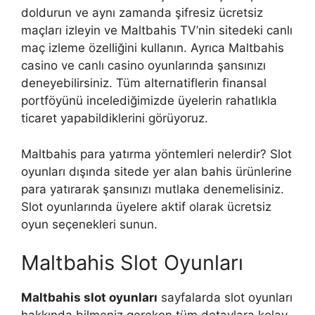
doldurun ve aynı zamanda şifresiz ücretsiz
maçları izleyin ve Maltbahis TV’nin sitedeki canlı
maç izleme özelliğini kullanın. Ayrıca Maltbahis
casino ve canlı casino oyunlarında şansınızı
deneyebilirsiniz. Tüm alternatiflerin finansal
portföyünü incelediğimizde üyelerin rahatlıkla
ticaret yapabildiklerini görüyoruz.
Maltbahis para yatırma yöntemleri nelerdir? Slot
oyunları dışında sitede yer alan bahis ürünlerine
para yatırarak şansınızı mutlaka denemelisiniz.
Slot oyunlarında üyelere aktif olarak ücretsiz
oyun seçenekleri sunun.
Maltbahis Slot Oyunları
Maltbahis slot oyunları
sayfalarda slot oyunları