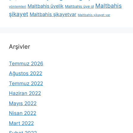
Maltbahis
Maltbahis üyelik
Maltbahis üye ol
yöntemleri
şikayet
Maltbahis şikayetvar
Maltbahis şikayet var
Arşivler
Temmuz 2026
Ağustos 2022
Temmuz 2022
Haziran 2022
Mayıs 2022
Nisan 2022
Mart 2022