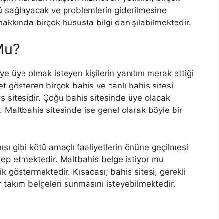
şü sağlayacak ve problemlerin giderilmesine
 hakkında birçok hususta bilgi danışılabilmektedir.
Mu?
e üye olmak isteyen kişilerin yanıtını merak ettiği
et gösteren birçok bahis ve canlı bahis sitesi
s sitesidir. Çoğu bahis sitesinde üye olacak
. Maltbahis sitesinde ise genel olarak böyle bir
sı gibi kötü amaçlı faaliyetlerin önüne geçilmesi
alep etmektedir. Maltbahis belge istiyor mu
 göstermektedir. Kısacası; bahis sitesi, gerekli
 takım belgeleri sunmasını isteyebilmektedir.