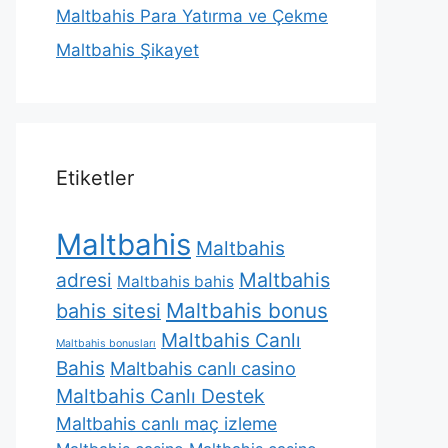
Maltbahis Para Yatırma ve Çekme
Maltbahis Şikayet
Etiketler
Maltbahis
Maltbahis
adresi
Maltbahis
Maltbahis bahis
Maltbahis bonus
bahis sitesi
Maltbahis Canlı
Maltbahis bonusları
Bahis
Maltbahis canlı casino
Maltbahis Canlı Destek
Maltbahis canlı maç izleme