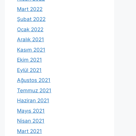
Mart 2022
Şubat 2022
Ocak 2022
Aralık 2021
Kasım 2021
Ekim 2021
Eylül 2021
Ağustos 2021
Temmuz 2021
Haziran 2021
Mayıs 2021
Nisan 2021
Mart 2021