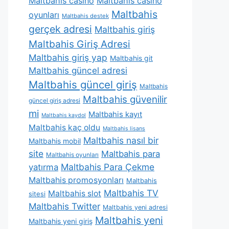
Maltbahis casino
Maltbahis casino
Maltbahis
oyunları
Maltbahis destek
gerçek adresi
Maltbahis giriş
Maltbahis Giriş Adresi
Maltbahis giriş yap
Maltbahis git
Maltbahis güncel adresi
Maltbahis güncel giriş
Maltbahis
Maltbahis güvenilir
güncel giriş adresi
mi
Maltbahis kayıt
Maltbahis kaydol
Maltbahis kaç oldu
Maltbahis lisans
Maltbahis nasıl bir
Maltbahis mobil
site
Maltbahis para
Maltbahis oyunları
Maltbahis Para Çekme
yatırma
Maltbahis promosyonları
Maltbahis
Maltbahis TV
Maltbahis slot
sitesi
Maltbahis Twitter
Maltbahis yeni adresi
Maltbahis yeni
Maltbahis yeni giriş