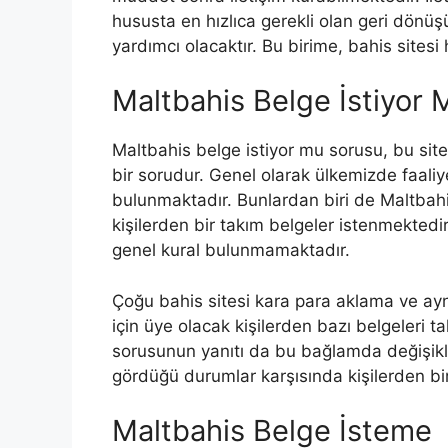
hususta en hızlıca gerekli olan geri dönü
yardımcı olacaktır. Bu birime, bahis sitesi
Maltbahis Belge İstiyor 
Maltbahis belge istiyor mu sorusu, bu sitey
bir sorudur. Genel olarak ülkemizde faaliy
bulunmaktadır. Bunlardan biri de Maltbahi
kişilerden bir takım belgeler istenmektedir
genel kural bulunmamaktadır.
Çoğu bahis sitesi kara para aklama ve aynı
için üye olacak kişilerden bazı belgeleri t
sorusunun yanıtı da bu bağlamda değişiklik
gördüğü durumlar karşısında kişilerden bir
Maltbahis Belge İsteme