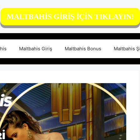
MALTBAHİS GİRİŞ İÇİN TIKLAYIN!
his
Maltbahis Giriş
Maltbahis Bonus
Maltbahis Ş