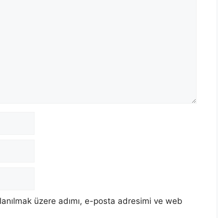
llanılmak üzere adımı, e-posta adresimi ve web