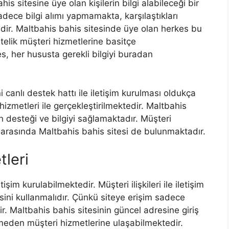
s sitesine üye olan kişilerin bilgi alabileceği bir
 sadece bilgi alımı yapmamakta, karşılaştıkları
ir. Maltbahis bahis sitesinde üye olan herkes bu
telik müşteri hizmetlerine basitçe
es, her hususta gerekli bilgiyi buradan
i canlı destek hattı ile iletişim kurulması oldukça
izmetleri ile gerçekleştirilmektedir. Maltbahis
n desteği ve bilgiyi sağlamaktadır. Müşteri
er arasında Maltbahis bahis sitesi de bulunmaktadır.
leri
işim kurulabilmektedir. Müşteri ilişkileri ile iletişim
esini kullanmalıdır. Çünkü siteye erişim sadece
. Maltbahis bahis sitesinin güncel adresine giriş
üğmeden müşteri hizmetlerine ulaşabilmektedir.