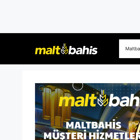
İçeriğe
atla
Maltba