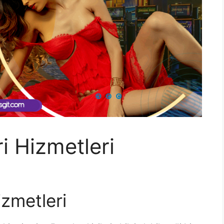
i Hizmetleri
zmetleri