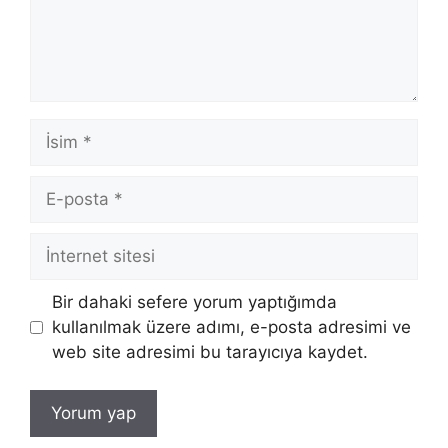
İsim
E-
posta
İnternet
sitesi
Bir dahaki sefere yorum yaptığımda
kullanılmak üzere adımı, e-posta adresimi ve
web site adresimi bu tarayıcıya kaydet.