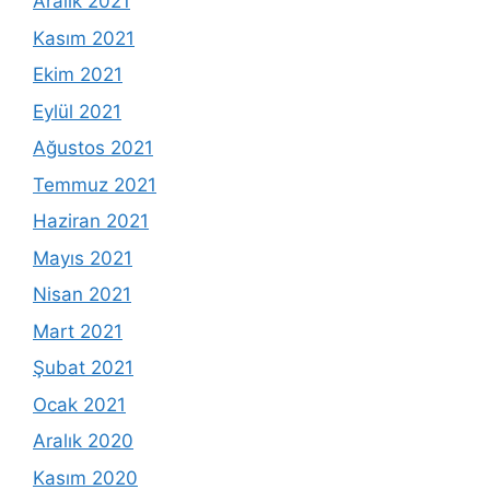
Aralık 2021
Kasım 2021
Ekim 2021
Eylül 2021
Ağustos 2021
Temmuz 2021
Haziran 2021
Mayıs 2021
Nisan 2021
Mart 2021
Şubat 2021
Ocak 2021
Aralık 2020
Kasım 2020