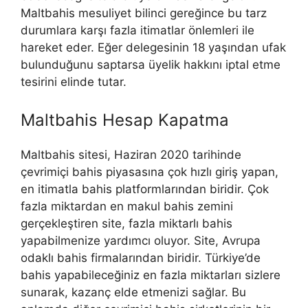
Maltbahis mesuliyet bilinci gereğince bu tarz
durumlara karşı fazla itimatlar önlemleri ile
hareket eder. Eğer delegesinin 18 yaşından ufak
bulunduğunu saptarsa üyelik hakkını iptal etme
tesirini elinde tutar.
Maltbahis Hesap Kapatma
Maltbahis sitesi, Haziran 2020 tarihinde
çevrimiçi bahis piyasasına çok hızlı giriş yapan,
en itimatla bahis platformlarından biridir. Çok
fazla miktardan en makul bahis zemini
gerçekleştiren site, fazla miktarlı bahis
yapabilmenize yardımcı oluyor. Site, Avrupa
odaklı bahis firmalarından biridir. Türkiye’de
bahis yapabileceğiniz en fazla miktarları sizlere
sunarak, kazanç elde etmenizi sağlar. Bu