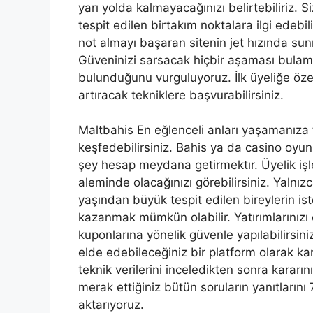
yarı yolda kalmayacağınızı belirtebiliriz. Si
tespit edilen birtakım noktalara ilgi edebili
not almayı başaran sitenin jet hızında sun
Güveninizi sarsacak hiçbir aşaması bulam
bulunduğunu vurguluyoruz. İlk üyeliğe öze
artıracak tekniklere başvurabilirsiniz.
Maltbahis En eğlenceli anları yaşamanıza t
keşfedebilirsiniz. Bahis ya da casino oyun
şey hesap meydana getirmektır. Üyelik iş
aleminde olacağınızı görebilirsiniz. Yalnız
yaşından büyük tespit edilen bireylerin ist
kazanmak mümkün olabilir. Yatırımlarınızı 
kuponlarına yönelik güvenle yapılabilirsin
elde edebileceğiniz bir platform olarak karş
teknik verilerini inceledikten sonra kararınız
merak ettiğiniz bütün soruların yanıtlarını
aktarıyoruz.