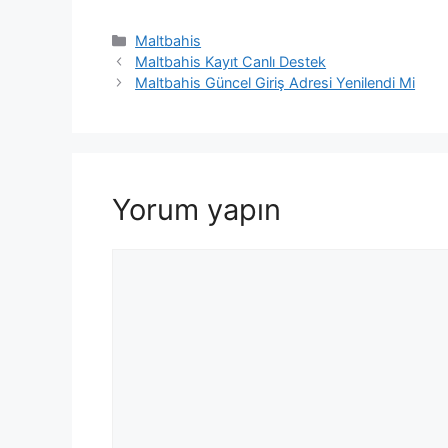
Kategoriler
Maltbahis
Yazı
Maltbahis Kayıt Canlı Destek
dolaşımı
Maltbahis Güncel Giriş Adresi Yenilendi Mi
Yorum yapın
Yorum