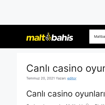
İçeriğe
atla
Maltba
Canlı casino oyun
Temmuz 20, 2021
Yazarı:
editor
Canlı casino oyunları