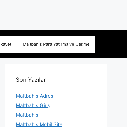
ikayet
Maltbahis Para Yatırma ve Çekme
Son Yazılar
Maltbahis Adresi
Maltbahis Giriş
Maltbahis
Maltbahis Mobil Site