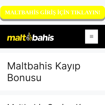
MALTBAHİS GİRİŞ İÇİN TIKLAYIN!
İçeriğe
atla
Menü
Maltbahis Kayıp
Bonusu