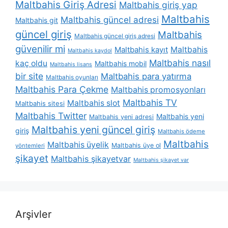
Maltbahis Giriş Adresi
Maltbahis giriş yap
Maltbahis
Maltbahis güncel adresi
Maltbahis git
güncel giriş
Maltbahis
Maltbahis güncel giriş adresi
güvenilir mi
Maltbahis kayıt
Maltbahis
Maltbahis kaydol
Maltbahis nasıl
kaç oldu
Maltbahis mobil
Maltbahis lisans
bir site
Maltbahis para yatırma
Maltbahis oyunları
Maltbahis Para Çekme
Maltbahis promosyonları
Maltbahis TV
Maltbahis slot
Maltbahis sitesi
Maltbahis Twitter
Maltbahis yeni
Maltbahis yeni adresi
Maltbahis yeni güncel giriş
giriş
Maltbahis ödeme
Maltbahis
Maltbahis üyelik
Maltbahis üye ol
yöntemleri
şikayet
Maltbahis şikayetvar
Maltbahis şikayet var
Arşivler