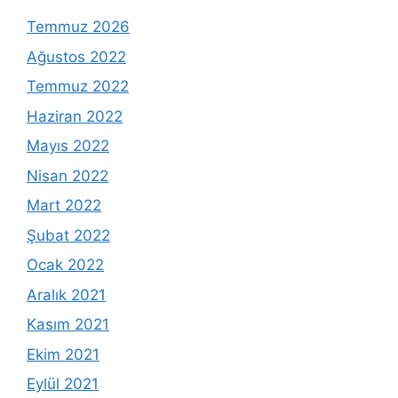
Temmuz 2026
Ağustos 2022
Temmuz 2022
Haziran 2022
Mayıs 2022
Nisan 2022
Mart 2022
Şubat 2022
Ocak 2022
Aralık 2021
Kasım 2021
Ekim 2021
Eylül 2021