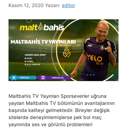
Kasım 12, 2020
Yazarı:
editor
Maltbahis TV Yayınları Sporseverler uğruna
yayılan Maltbahis TV bölümünün avantajlarının
başında kaliteyi gelmektedir. Bireyler değişik
sitelerde deneyimlemişlerse pek bol maç
yayınında ses ve görüntü problemleri