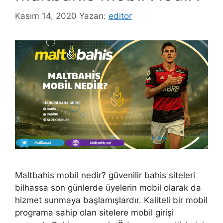
Kasım 14, 2020
Yazarı:
editor
Maltbahis mobil nedir? güvenilir bahis siteleri
bilhassa son günlerde üyelerin mobil olarak da
hizmet sunmaya başlamışlardır. Kaliteli bir mobil
programa sahip olan sitelere mobil girişi