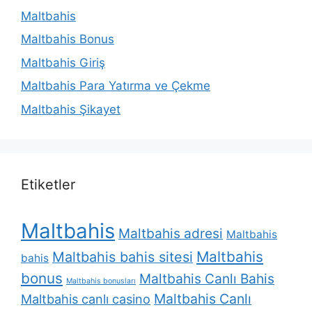
Maltbahis
Maltbahis Bonus
Maltbahis Giriş
Maltbahis Para Yatırma ve Çekme
Maltbahis Şikayet
Etiketler
Maltbahis
Maltbahis adresi
Maltbahis
Maltbahis
Maltbahis bahis sitesi
bahis
bonus
Maltbahis Canlı Bahis
Maltbahis bonusları
Maltbahis Canlı
Maltbahis canlı casino