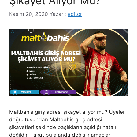
Şikâyet Alıyor Mu?
Kasım 20, 2020
Yazarı:
editor
Maltbahis giriş adresi şikâyet alıyor mu? Üyeler
doğrultusundan Maltbahis giriş adresi
şikayetleri şeklinde başlıkların açıldığı hatalı
değildir. Fakat bu alanda değişik amaçlar