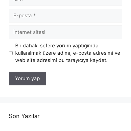
E-
posta
İnternet
sitesi
Bir dahaki sefere yorum yaptığımda
kullanılmak üzere adımı, e-posta adresimi ve
web site adresimi bu tarayıcıya kaydet.
Son Yazılar