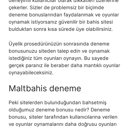
deneyimli kullanıcılar olarak dikkatleri üzerlerine
çekerler. Sizler de problemsiz bir biçimde
deneme bonuslarından faydalanmak ve oyunlar
oynamak istiyorsanız güvenilir bir bahis sitesi
bulduktan sonra kısa sürede üye olabilirsiniz.
Üyelik prosedürünüzün sonrasında deneme
bonusunuzu siteden talep edin ve oynamak
istediğiniz tüm oyunları oynayın. Bu sayede
gerçek paranız ile beraber daha mantıklı oyunlar
oynayabileceksiniz.
Maltbahis deneme
Peki sitelerden bulunduğundan bahsetmiş
olduğumuz deneme bonusu nedir? Deneme
bonusu, siteler tarafından kullanıcılarına verilen
ve oyunlar oynamalarını daha doğrusu oyunları