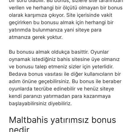
bir soru olabilir. Bu bonus, sizlere site tarafından
verilen ve herhangi bir ölçütü olmayan bir bonus
olarak karşımıza çıkıyor. Site içerisinde vakit
geçirirken bu bonusu almak için herhangi bir
yatırımda bulunmanıza yani siteye para
atmanıza gerek yoktur.
Bu bonusu almak oldukça basittir. Oyunlar
oynamak istediğiniz bahis sitesine üye olmanız
ve bonusu talep etmeniz sizler için yeterlidir.
Bedava bonus vasıtası ile diğer kullanıcıların bir
adım önüne geçebilirsiniz. Bu bonus ile beraber
oyunlarda tecrübe edinebilir ve henüz siteye
kendi paranızı yatırmadan para kazanmaya
başlayabilirsiniz diyebiliriz.
Maltbahis yatırımsız bonus
nedir