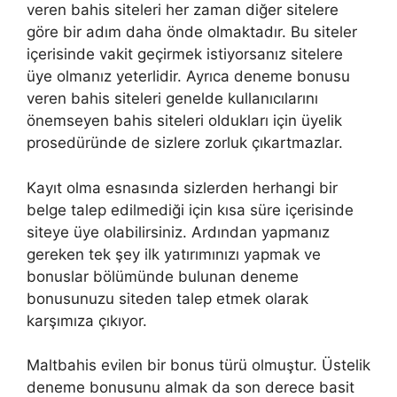
veren bahis siteleri her zaman diğer sitelere
göre bir adım daha önde olmaktadır. Bu siteler
içerisinde vakit geçirmek istiyorsanız sitelere
üye olmanız yeterlidir. Ayrıca deneme bonusu
veren bahis siteleri genelde kullanıcılarını
önemseyen bahis siteleri oldukları için üyelik
prosedüründe de sizlere zorluk çıkartmazlar.
Kayıt olma esnasında sizlerden herhangi bir
belge talep edilmediği için kısa süre içerisinde
siteye üye olabilirsiniz. Ardından yapmanız
gereken tek şey ilk yatırımınızı yapmak ve
bonuslar bölümünde bulunan deneme
bonusunuzu siteden talep etmek olarak
karşımıza çıkıyor.
Maltbahis evilen bir bonus türü olmuştur. Üstelik
deneme bonusunu almak da son derece basit