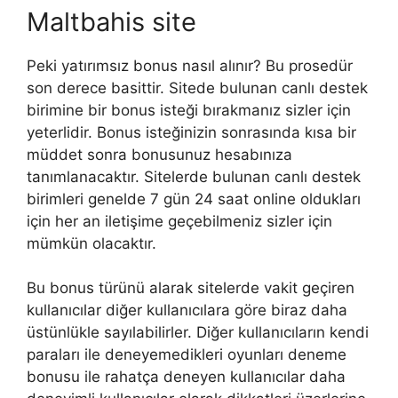
Maltbahis site
Peki yatırımsız bonus nasıl alınır? Bu prosedür
son derece basittir. Sitede bulunan canlı destek
birimine bir bonus isteği bırakmanız sizler için
yeterlidir. Bonus isteğinizin sonrasında kısa bir
müddet sonra bonusunuz hesabınıza
tanımlanacaktır. Sitelerde bulunan canlı destek
birimleri genelde 7 gün 24 saat online oldukları
için her an iletişime geçebilmeniz sizler için
mümkün olacaktır.
Bu bonus türünü alarak sitelerde vakit geçiren
kullanıcılar diğer kullanıcılara göre biraz daha
üstünlükle sayılabilirler. Diğer kullanıcıların kendi
paraları ile deneyemedikleri oyunları deneme
bonusu ile rahatça deneyen kullanıcılar daha