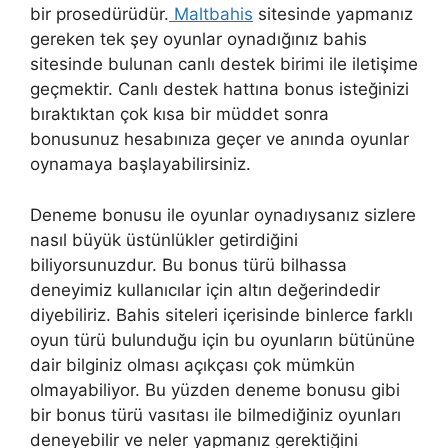
bir prosedürüdür.
Maltbahis
sitesinde yapmanız
gereken tek şey oyunlar oynadığınız bahis
sitesinde bulunan canlı destek birimi ile iletişime
geçmektir. Canlı destek hattına bonus isteğinizi
bıraktıktan çok kısa bir müddet sonra
bonusunuz hesabınıza geçer ve anında oyunlar
oynamaya başlayabilirsiniz.
Deneme bonusu ile oyunlar oynadıysanız sizlere
nasıl büyük üstünlükler getirdiğini
biliyorsunuzdur. Bu bonus türü bilhassa
deneyimiz kullanıcılar için altın değerindedir
diyebiliriz. Bahis siteleri içerisinde binlerce farklı
oyun türü bulunduğu için bu oyunların bütününe
dair bilginiz olması açıkçası çok mümkün
olmayabiliyor. Bu yüzden deneme bonusu gibi
bir bonus türü vasıtası ile bilmediğiniz oyunları
deneyebilir ve neler yapmanız gerektiğini