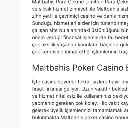
Maltbahis Para Çekme Limitleri Para Çekme 
ve sıksık hizmet zihniyeti ile Maltbahis si
zihniyeti ile çevrimiçi casino ve bahis hi
Sunduğu hizmetleri sizler için türlendirme
çalışan site bu alanındaki üstünlüğünü bü
önem verdiği finansal işlemlerde bu hedefl
çok aksilik yaşanan konuların başında gel
çok kendisine itimat ettiği işlemlerinin ba
Maltbahis Poker Casino
İşte casino severler tekrar sizlere hayır 
fırsat fırtınası geliyor. Uzun vakittir bek
ve hizmet niteliksiz ile kullanımınızı bekl
yapmanız gereken çok kolay. Hiç vakit ka
gelerek üyelik işlemlerinizi tamamlamak a
bulunmakta Maltbahis poker casino bonusu