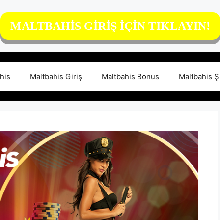
MALTBAHİS GİRİŞ İÇİN TIKLAYIN!
his
Maltbahis Giriş
Maltbahis Bonus
Maltbahis Ş