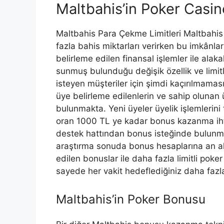
Maltbahis’in Poker Casin
Maltbahis Para Çekme Limitleri Maltbahis y
fazla bahis miktarları verirken bu imkânla
belirleme edilen finansal işlemler ile alaka
sunmuş bulunduğu değişik özellik ve limi
isteyen müşteriler için şimdi kaçırılmamas
üye belirleme edilenlerin ve sahip olunan üy
bulunmakta. Yeni üyeler üyelik işlemlerini 
oran 1000 TL ye kadar bonus kazanma ihtim
destek hattından bonus isteğinde bulunma
araştırma sonuda bonus hesaplarına an akt
edilen bonuslar ile daha fazla limitli pok
sayede her vakit hedeflediğiniz daha fazl
Maltbahis’in Poker Bonusu