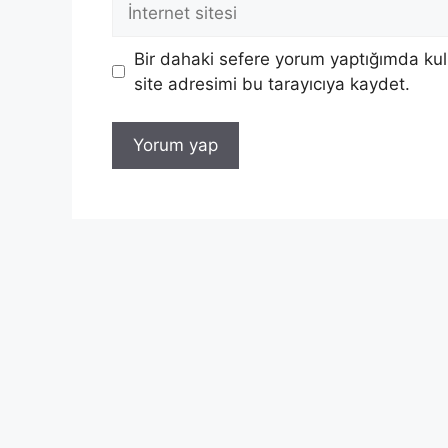
İnternet
sitesi
Bir dahaki sefere yorum yaptığımda ku
site adresimi bu tarayıcıya kaydet.