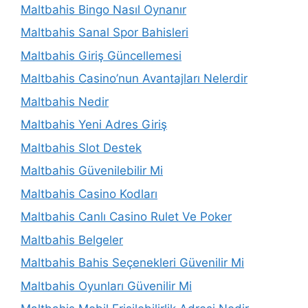
Maltbahis Bingo Nasıl Oynanır
Maltbahis Sanal Spor Bahisleri
Maltbahis Giriş Güncellemesi
Maltbahis Casino’nun Avantajları Nelerdir
Maltbahis Nedir
Maltbahis Yeni Adres Giriş
Maltbahis Slot Destek
Maltbahis Güvenilebilir Mi
Maltbahis Casino Kodları
Maltbahis Canlı Casino Rulet Ve Poker
Maltbahis Belgeler
Maltbahis Bahis Seçenekleri Güvenilir Mi
Maltbahis Oyunları Güvenilir Mi