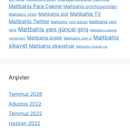
Maltbahis Para Çekme
Maltbahis promosyonları
Maltbahis TV
Maltbahis slot
Maltbahis sitesi
Maltbahis Twitter
Maltbahis yeni
Maltbahis yeni adresi
Maltbahis yeni güncel giriş
giriş
Maltbahis ödeme
Maltbahis
Maltbahis üyelik
Maltbahis üye ol
yöntemleri
şikayet
Maltbahis şikayetvar
Maltbahis şikayet var
Arşivler
Temmuz 2026
Ağustos 2022
Temmuz 2022
Haziran 2022