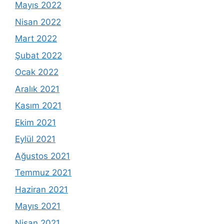
Mayıs 2022
Nisan 2022
Mart 2022
Şubat 2022
Ocak 2022
Aralık 2021
Kasım 2021
Ekim 2021
Eylül 2021
Ağustos 2021
Temmuz 2021
Haziran 2021
Mayıs 2021
Nisan 2021