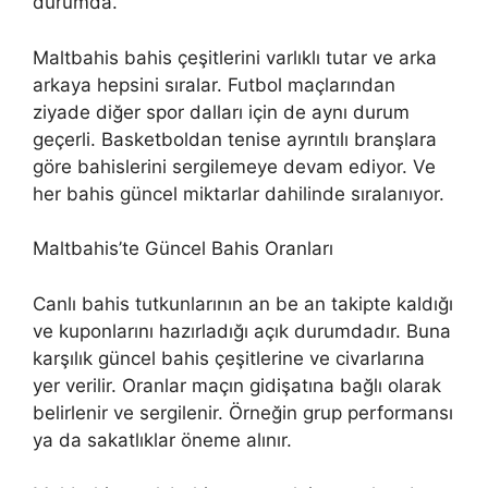
durumda.
Maltbahis bahis çeşitlerini varlıklı tutar ve arka
arkaya hepsini sıralar. Futbol maçlarından
ziyade diğer spor dalları için de aynı durum
geçerli. Basketboldan tenise ayrıntılı branşlara
göre bahislerini sergilemeye devam ediyor. Ve
her bahis güncel miktarlar dahilinde sıralanıyor.
Maltbahis’te Güncel Bahis Oranları
Canlı bahis tutkunlarının an be an takipte kaldığı
ve kuponlarını hazırladığı açık durumdadır. Buna
karşılık güncel bahis çeşitlerine ve civarlarına
yer verilir. Oranlar maçın gidişatına bağlı olarak
belirlenir ve sergilenir. Örneğin grup performansı
ya da sakatlıklar öneme alınır.